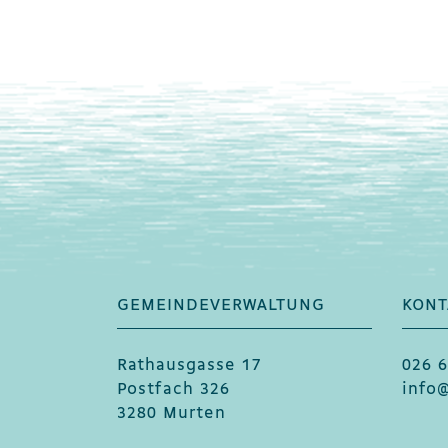
GEMEINDEVERWALTUNG
KONT
Fusszeile
Rathausgasse 17
026 6
Postfach 326
info
3280 Murten