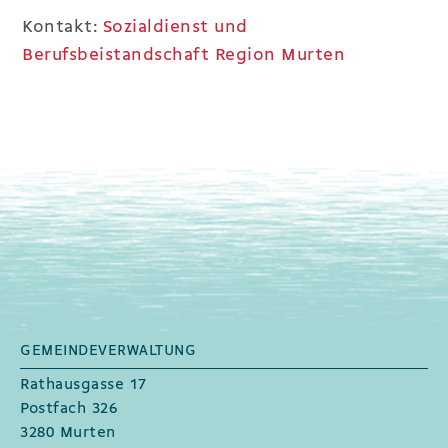
Kontakt:
Sozialdienst und
Berufsbeistandschaft Region Murten
GEMEINDEVERWALTUNG
Fusszeile
Rathausgasse 17
Postfach 326
3280 Murten