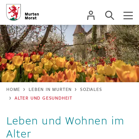
zur Startseite
Direkt zur Hauptnavigation
Direkt zum Inhalt
Direkt zur Suche
Direkt zum Stichwortverzeichnis
Kopfzeile
Inhalt
HOME
LEBEN IN MURTEN
SOZIALES
ALTER UND GESUNDHEIT
Leben und Wohnen im
Zugehörige Objekte
Alter